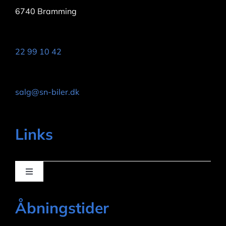
6740 Bramming
Telefon:
22 99 10 42
Email:
salg@sn-biler.dk
Links
Toggle
Navigation
Om os
Åbningstider