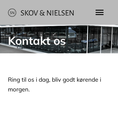
Skip
to
Togg
content
Navi
Hjem
Kontakt os
Brugte biler
Finansiering
Ring til os i dag, bliv godt kørende i
Tryghed
morgen.
Om os